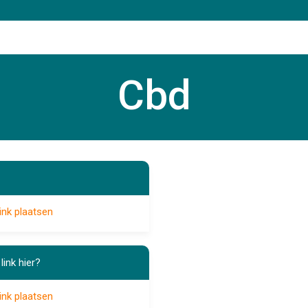
Cbd
ink plaatsen
link hier?
ink plaatsen