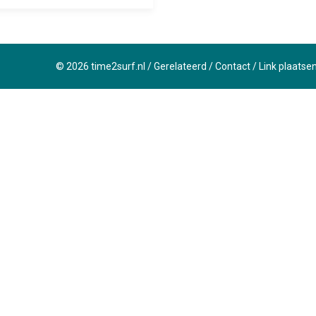
©
2026
time2surf.nl
/
Gerelateerd
/
Contact
/
Link plaatse