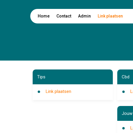
Home
Contact
Admin
Link plaatsen
Tips
Cbd
Link plaatsen
L
Jouw 
L